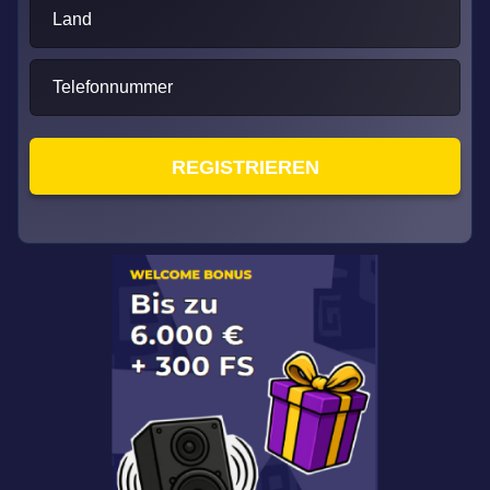
Land
Telefonnummer
REGISTRIEREN