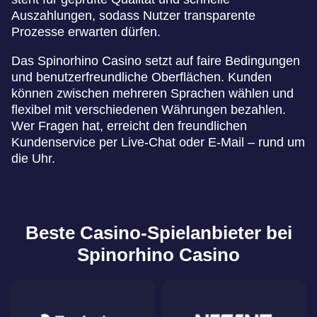
Auszahlungen, sodass Nutzer transparente
Prozesse erwarten dürfen.
Das Spinorhino Casino setzt auf faire Bedingungen
und benutzerfreundliche Oberflächen. Kunden
können zwischen mehreren Sprachen wählen und
Side Bet City
Moonshot
Sweet Bonanza
Monopoly Live
Boom or Bust
Legacy of Dead
Evolution Gaming
SoftSwiss
Pragmatic Play
Evolution Gaming
BGaming
Play’n GO
flexibel mit verschiedenen Währungen bezahlen.
Wer Fragen hat, erreicht den freundlichen
Kundenservice per Live-Chat oder E-Mail – rund um
die Uhr.
Lightning Roulette
Bustabit
Reactoonz
Live Blackjack
Crash
The Dog House
Beste Casino-Spielanbieter bei
Evolution Gaming
Independent
Play’n GO
Evolution Gaming
Roobet
Pragmatic Play
Spinorhino Casino