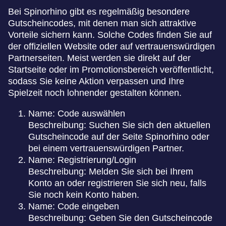
Bei Spinorhino gibt es regelmäßig besondere
Gutscheincodes, mit denen man sich attraktive
Vorteile sichern kann. Solche Codes finden Sie auf
der offiziellen Website oder auf vertrauenswürdigen
Partnerseiten. Meist werden sie direkt auf der
Startseite oder im Promotionsbereich veröffentlicht,
sodass Sie keine Aktion verpassen und Ihre
Spielzeit noch lohnender gestalten können.
Name: Code auswählen
Beschreibung: Suchen Sie sich den aktuellen
Gutscheincode auf der Seite Spinorhino oder
bei einem vertrauenswürdigen Partner.
Name: Registrierung/Login
Beschreibung: Melden Sie sich bei Ihrem
Konto an oder registrieren Sie sich neu, falls
Sie noch kein Konto haben.
Name: Code eingeben
Beschreibung: Geben Sie den Gutscheincode