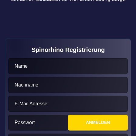
Spinorhino Registrierung
Name
Nachname
E-Mail Adresse
Passwort
ANMELDEN