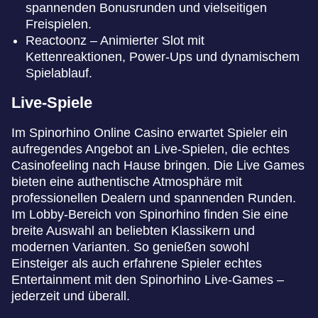
spannenden Bonusrunden und vielseitigen
Freispielen.
Reactoonz – Animierter Slot mit
Kettenreaktionen, Power-Ups und dynamischem
Spielablauf.
Live-Spiele
Im Spinorhino Online Casino erwartet Spieler ein
aufregendes Angebot an Live-Spielen, die echtes
Casinofeeling nach Hause bringen. Die Live Games
bieten eine authentische Atmosphäre mit
professionellen Dealern und spannenden Runden.
Im Lobby-Bereich von Spinorhino finden Sie eine
breite Auswahl an beliebten Klassikern und
modernen Varianten. So genießen sowohl
Einsteiger als auch erfahrene Spieler echtes
Entertainment mit den Spinorhino Live-Games –
jederzeit und überall.