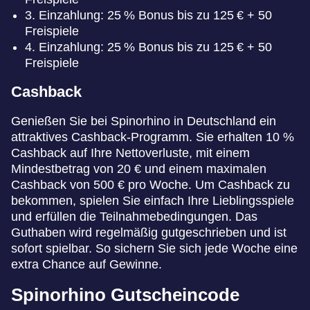
3. Einzahlung: 25 % Bonus bis zu 125 € + 50
Freispiele
4. Einzahlung: 25 % Bonus bis zu 125 € + 50
Freispiele
Cashback
Genießen Sie bei Spinorhino in Deutschland ein
attraktives Cashback-Programm. Sie erhalten 10 %
Cashback auf Ihre Nettoverluste, mit einem
Mindestbetrag von 20 € und einem maximalen
Cashback von 500 € pro Woche. Um Cashback zu
bekommen, spielen Sie einfach Ihre Lieblingsspiele
und erfüllen die Teilnahmebedingungen. Das
Guthaben wird regelmäßig gutgeschrieben und ist
sofort spielbar. So sichern Sie sich jede Woche eine
extra Chance auf Gewinne.
Spinorhino Gutscheincode