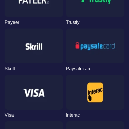
Payeer
Trustly
Skrill
Paysafecard
Visa
Interac