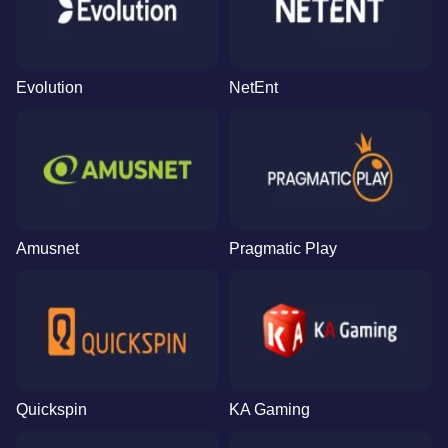
Evolution
NetEnt
Amusnet
Pragmatic Play
Quickspin
KA Gaming