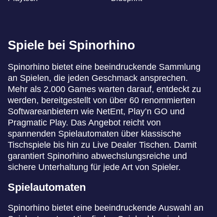
Spiele bei Spinorhino
Spinorhino bietet eine beeindruckende Sammlung
an Spielen, die jeden Geschmack ansprechen.
Mehr als 2.000 Games warten darauf, entdeckt zu
werden, bereitgestellt von über 60 renommierten
Softwareanbietern wie NetEnt, Play’n GO und
Pragmatic Play. Das Angebot reicht von
spannenden Spielautomaten über klassische
Tischspiele bis hin zu Live Dealer Tischen. Damit
garantiert Spinorhino abwechslungsreiche und
sichere Unterhaltung für jede Art von Spieler.
Spielautomaten
Spinorhino bietet eine beeindruckende Auswahl an