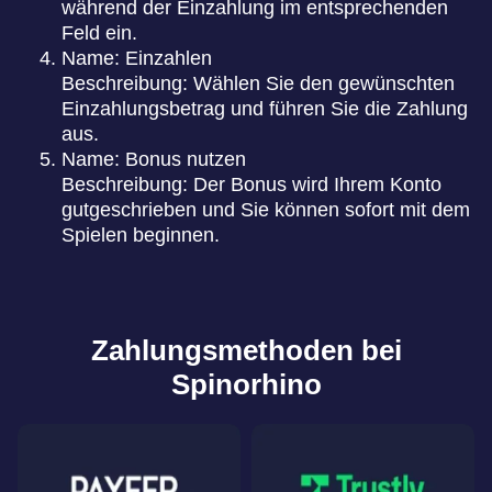
während der Einzahlung im entsprechenden
Feld ein.
Name: Einzahlen
Beschreibung: Wählen Sie den gewünschten
Einzahlungsbetrag und führen Sie die Zahlung
aus.
Name: Bonus nutzen
Beschreibung: Der Bonus wird Ihrem Konto
gutgeschrieben und Sie können sofort mit dem
Spielen beginnen.
Zahlungsmethoden bei
Spinorhino