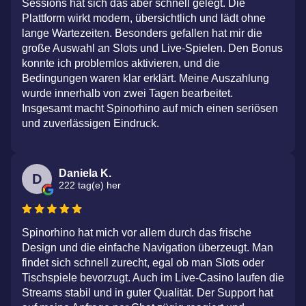
Sessions hat sich das aber schnell gelegt. Die
Plattform wirkt modern, übersichtlich und lädt ohne
lange Wartezeiten. Besonders gefallen hat mir die
große Auswahl an Slots und Live-Spielen. Den Bonus
konnte ich problemlos aktivieren, und die
Bedingungen waren klar erklärt. Meine Auszahlung
wurde innerhalb von zwei Tagen bearbeitet.
Insgesamt macht Spinorhino auf mich einen seriösen
und zuverlässigen Eindruck.
Daniela K.
D
222 tag(e) her
Spinorhino hat mich vor allem durch das frische
Design und die einfache Navigation überzeugt. Man
findet sich schnell zurecht, egal ob man Slots oder
Tischspiele bevorzugt. Auch im Live-Casino laufen die
Streams stabil und in guter Qualität. Der Support hat